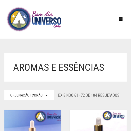
HOME
AROMAS E ESSÊNCIAS
PIRÂMIDES
RADIESTESIA
ACRILICO
ORDENAÇÃO PADRÃO
EXIBINDO 61–72 DE 104 RESULTADOS
INCENSOS
BATERIA
ADESIVO
AROMAS E ESSENCIAS
COBRE
AURIMETRO
DEFUMADORES
OUTROS
CRISTAL
BUSSOLAS
INCENSARIOS
DUPLO