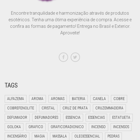
Encontre tranquilidade e harmonização através de produtos
esotéricos. Tenha uma ótima experiência de compra. Acesse e
confira as formas de pagamento! Entrega no Brasil e Exterior.
Aproveite!
TAGS
ALFAZEMA
AROMA
AROMAS
BATERIA
CANELA
COBRE
COBREFENOLITE
CRISTAL
CRUZ DE PRATA
CRUZEMMADEIRA
DEFUMADOR
DEFUMADORES
ESSENCIA
ESSENCIAS
ESTATUETA
GOLOKA
GRAFICO
GRAFICORADIONICO
INCENSO
INCENSOS
INCENSÁRIO
MAGIA
MASSALA
OLEOESSENCIAL
PEDRAS