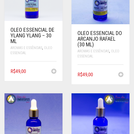
SONS
SÍMBOLO EGÍPCIO
OLEO ESSENCIAL DE
OLEO ESSENCIAL DO
VELAS E RECHAUD
YLANG YLANG – 30
ARCANJO RAFAEL
ML
(30 ML)
AROMAS E ESSÊNCIAS
,
OLEO
AROMAS E ESSÊNCIAS
,
OLEO
ESSENCIAL
ESSENCIAL
R$
49,00
R$
49,00