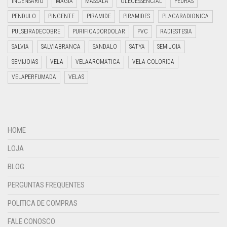
INCENSÁRIO
MAGIA
MASSALA
OLEOESSENCIAL
PEDRAS
PENDULO
PINGENTE
PIRAMIDE
PIRAMIDES
PLACARADIONICA
PULSEIRADECOBRE
PURIFICADORDOLAR
PVC
RADIESTESIA
SALVIA
SALVIABRANCA
SANDALO
SATYA
SEMIJOIA
SEMIJOIAS
VELA
VELAAROMATICA
VELA COLORIDA
VELAPERFUMADA
VELAS
HOME
LOJA
BLOG
PERGUNTAS FREQUENTES
POLITICA DE COMPRAS
FALE CONOSCO