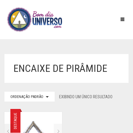
HOME
ENCAIXE DE PIRÂMIDE
PIRÂMIDES
RADIESTESIA
ACRILICO
ORDENAÇÃO PADRÃO
EXIBINDO UM ÚNICO RESULTADO
INCENSOS
BATERIA
ADESIVO
AROMAS E ESSENCIAS
COBRE
AURIMETRO
DEFUMADORES
DESTAQUE
OUTROS
CRISTAL
BUSSOLAS
INCENSARIOS
DUPLO