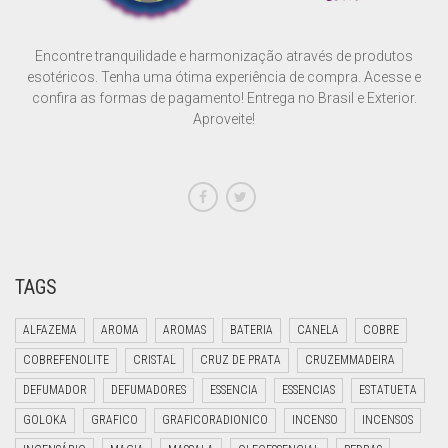
SONS
Encontre tranquilidade e harmonização através de produtos
SÍMBOLO EGÍPCIO
esotéricos. Tenha uma ótima experiência de compra. Acesse e
confira as formas de pagamento! Entrega no Brasil e Exterior.
VELAS E RECHAUD
Aproveite!
TAGS
ALFAZEMA
AROMA
AROMAS
BATERIA
CANELA
COBRE
COBREFENOLITE
CRISTAL
CRUZ DE PRATA
CRUZEMMADEIRA
DEFUMADOR
DEFUMADORES
ESSENCIA
ESSENCIAS
ESTATUETA
GOLOKA
GRAFICO
GRAFICORADIONICO
INCENSO
INCENSOS