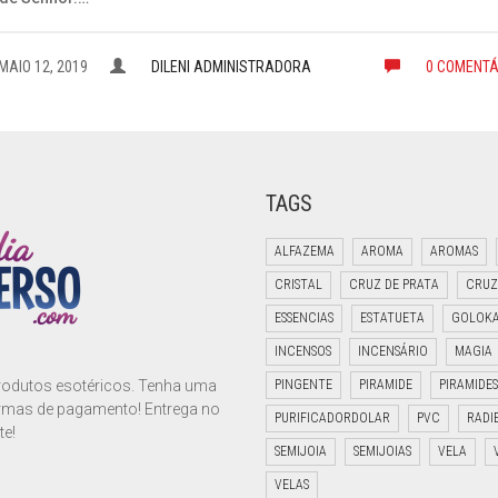
MAIO 12, 2019
DILENI ADMINISTRADORA
0 COMENTÁ
TAGS
ALFAZEMA
AROMA
AROMAS
CRISTAL
CRUZ DE PRATA
CRUZ
ESSENCIAS
ESTATUETA
GOLOK
INCENSOS
INCENSÁRIO
MAGIA
PINGENTE
PIRAMIDE
PIRAMIDES
produtos esotéricos. Tenha uma
ormas de pagamento! Entrega no
PURIFICADORDOLAR
PVC
RADI
te!
SEMIJOIA
SEMIJOIAS
VELA
VELAS