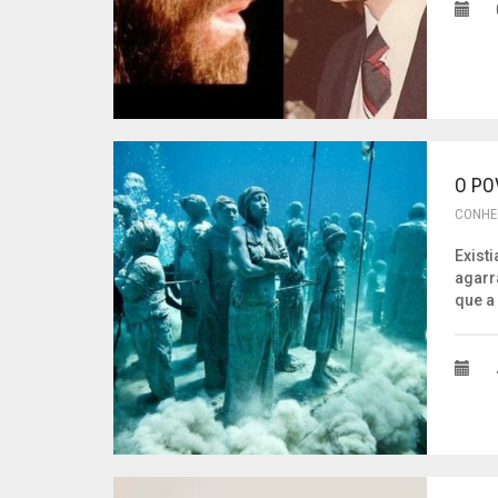
O PO
CONHE
Exist
agarr
que a