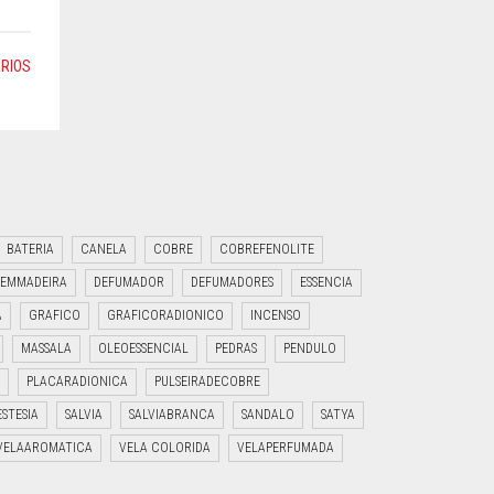
RIOS
BATERIA
CANELA
COBRE
COBREFENOLITE
EMMADEIRA
DEFUMADOR
DEFUMADORES
ESSENCIA
A
GRAFICO
GRAFICORADIONICO
INCENSO
MASSALA
OLEOESSENCIAL
PEDRAS
PENDULO
PLACARADIONICA
PULSEIRADECOBRE
ESTESIA
SALVIA
SALVIABRANCA
SANDALO
SATYA
VELAAROMATICA
VELA COLORIDA
VELAPERFUMADA