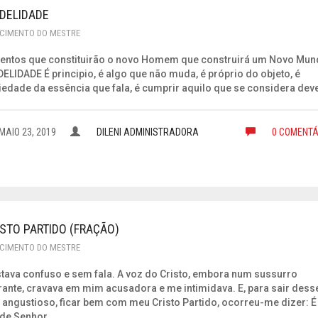
FIDELIDADE
CIMENTO DO MESTRE
entos que constituirão o novo Homem que construirá um Novo Mun
IDELIDADE É principio, é algo que não muda, é próprio do objeto, é
iedade da essência que fala, é cumprir aquilo que se considera dev
MAIO 23, 2019
DILENI ADMINISTRADORA
0 COMENTÁ
ISTO PARTIDO (FRAÇÃO)
CIMENTO DO MESTRE
stava confuso e sem fala. A voz do Cristo, embora num sussurro
rante, cravava em mim acusadora e me intimidava. E, para sair dess
 angustioso, ficar bem com meu Cristo Partido, ocorreu-me dizer: É
de Senhor.…