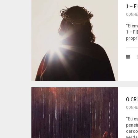
1 – 
CONHE
“Elem
1 – F
propr
O CR
CONHE
“Eu e
penet
cerco
verda