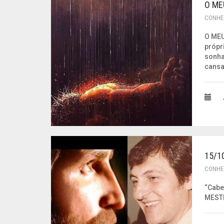
O ME
CONHE
O MEU
própr
sonha
cansa
15/1
CONHE
“Cabe
MESTR