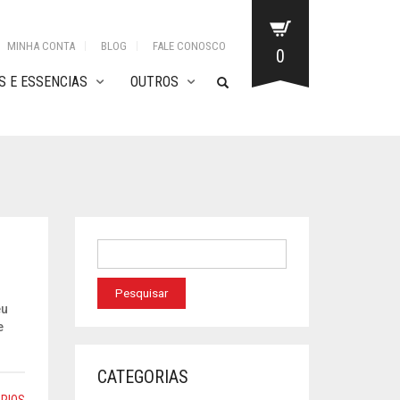
MINHA CONTA
BLOG
FALE CONOSCO
0
 E ESSENCIAS
OUTROS
eu
e
CATEGORIAS