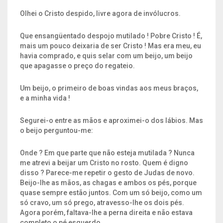
Olhei o Cristo despido, livre agora de invólucros.
Que ensangüentado despojo mutilado ! Pobre Cristo ! É,
mais um pouco deixaria de ser Cristo ! Mas era meu, eu
havia comprado, e quis selar com um beijo, um beijo
que apagasse o preço do regateio.
Um beijo, o primeiro de boas vindas aos meus braços,
e a minha vida !
Segurei-o entre as mãos e aproximei-o dos lábios. Mas
o beijo perguntou-me:
Onde ? Em que parte que não esteja mutilada ? Nunca
me atrevi a beijar um Cristo no rosto. Quem é digno
disso ? Parece-me repetir o gesto de Judas de novo.
Beijo-lhe as mãos, as chagas e ambos os pés, porque
quase sempre estão juntos. Com um só beijo, como um
só cravo, um só prego, atravesso-lhe os dois pés.
Agora porém, faltava-lhe a perna direita e não estava
completo o pé esquerdo.