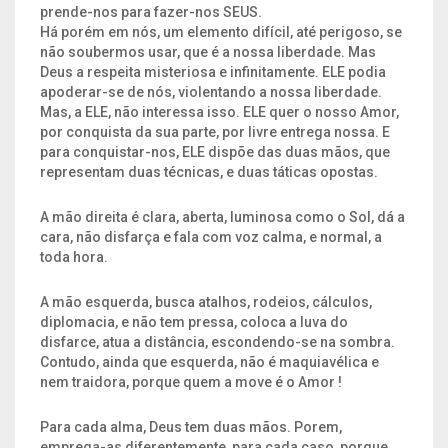
prende-nos para fazer-nos SEUS.
Há porém em nós, um elemento difícil, até perigoso, se
não soubermos usar, que é a nossa liberdade. Mas
Deus a respeita misteriosa e infinitamente. ELE podia
apoderar-se de nós, violentando a nossa liberdade.
Mas, a ELE, não interessa isso. ELE quer o nosso Amor,
por conquista da sua parte, por livre entrega nossa. E
para conquistar-nos, ELE dispõe das duas mãos, que
representam duas técnicas, e duas táticas opostas.
A mão direita é clara, aberta, luminosa como o Sol, dá a
cara, não disfarça e fala com voz calma, e normal, a
toda hora.
A mão esquerda, busca atalhos, rodeios, cálculos,
diplomacia, e não tem pressa, coloca a luva do
disfarce, atua a distância, escondendo-se na sombra.
Contudo, ainda que esquerda, não é maquiavélica e
nem traidora, porque quem a move é o Amor !
Para cada alma, Deus tem duas mãos. Porem,
emprega-as diferentemente, para cada caso, porque