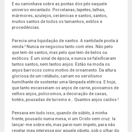
E eu caminhava sobre as pontas dos pés naquele
universo encantado. Porcelanas, tapetes, talhas,
mármores, azulejos, cerâmicas e santos, santos,
muitos santos de todos os tamanhos, estilos e
procedências.
Parecia uma liquidação de santos. A santidade posta à
venda ! Nunca se negociou tanto com eles. Não pelo
que tem de santos, mas pelo que tem de belos ou
exóticos. É um sinal de época, e nunca se falsificaram
tantos santos, nem tantos anjos. Estão na moda os
anjos barrocos como motivo de ornamento. Da altura
gloriosa de um retábulo, caíram no servilismo
humilhante de sustentar uma lâmpada elétrica. E hoje,
que tanto escasseiam os anjos de carne, povoamos de
velhos anjos, policromos, a decoração de casas,
hotéis, pousadas de turismo e… Quantos anjos caídos !
Pensava em tudo isso, quando de súbito, à minha
frente, pousado numa mesa, vi um Cristo sem cruz. Ia
lançar-me sobre ele, mas parei num ímpeto, para não
revelar meu interesse por aquele objeto, sob o olhar do