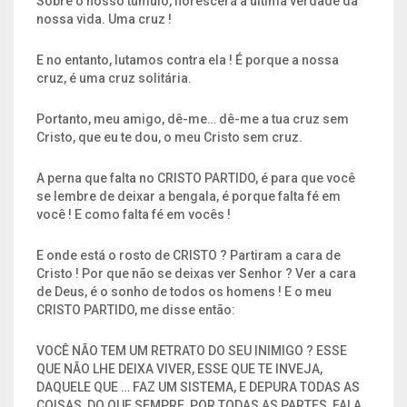
Sobre o nosso túmulo, florescerá a última verdade da
nossa vida. Uma cruz !
E no entanto, lutamos contra ela ! É porque a nossa
cruz, é uma cruz solitária.
Portanto, meu amigo, dê-me… dê-me a tua cruz sem
Cristo, que eu te dou, o meu Cristo sem cruz.
A perna que falta no CRISTO PARTIDO, é para que você
se lembre de deixar a bengala, é porque falta fé em
você ! E como falta fé em vocês !
E onde está o rosto de CRISTO ? Partiram a cara de
Cristo ! Por que não se deixas ver Senhor ? Ver a cara
de Deus, é o sonho de todos os homens ! E o meu
CRISTO PARTIDO, me disse então:
VOCÊ NÃO TEM UM RETRATO DO SEU INIMIGO ? ESSE
QUE NÃO LHE DEIXA VIVER, ESSE QUE TE INVEJA,
DAQUELE QUE … FAZ UM SISTEMA, E DEPURA TODAS AS
COISAS, DO QUE SEMPRE, POR TODAS AS PARTES, FALA