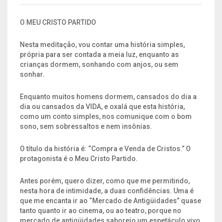
SONS
O MEU CRISTO PARTIDO
SÍMBOLO EGÍPCIO
Nesta meditação, vou contar uma história simples,
própria para ser contada a meia luz, enquanto as
VELAS E RECHAUD
crianças dormem, sonhando com anjos, ou sem
sonhar.
Enquanto muitos homens dormem, cansados do dia a
dia ou cansados da VIDA, e oxalá que esta história,
como um conto simples, nos comunique com o bom
sono, sem sobressaltos e nem insônias.
O título da história é: “Compra e Venda de Cristos.” O
protagonista é o Meu Cristo Partido.
Antes porém, quero dizer, como que me permitindo,
nesta hora de intimidade, a duas confidências. Uma é
que me encanta ir ao “Mercado de Antigüidades” quase
tanto quanto ir ao cinema, ou ao teatro, porque no
mercado de antigüidades saboreio um espetáculo vivo,