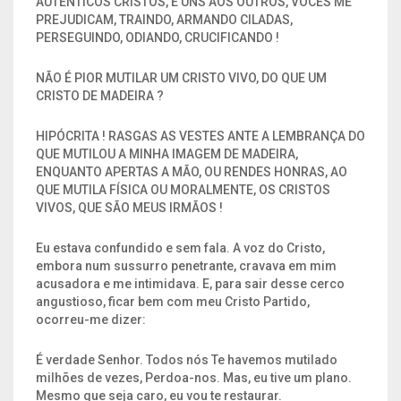
AUTÊNTICOS CRISTOS, E UNS AOS OUTROS, VOCÊS ME
PREJUDICAM, TRAINDO, ARMANDO CILADAS,
PERSEGUINDO, ODIANDO, CRUCIFICANDO !
NÃO É PIOR MUTILAR UM CRISTO VIVO, DO QUE UM
CRISTO DE MADEIRA ?
HIPÓCRITA ! RASGAS AS VESTES ANTE A LEMBRANÇA DO
QUE MUTILOU A MINHA IMAGEM DE MADEIRA,
ENQUANTO APERTAS A MÃO, OU RENDES HONRAS, AO
QUE MUTILA FÍSICA OU MORALMENTE, OS CRISTOS
VIVOS, QUE SÃO MEUS IRMÃOS !
Eu estava confundido e sem fala. A voz do Cristo,
embora num sussurro penetrante, cravava em mim
acusadora e me intimidava. E, para sair desse cerco
angustioso, ficar bem com meu Cristo Partido,
ocorreu-me dizer:
É verdade Senhor. Todos nós Te havemos mutilado
milhões de vezes, Perdoa-nos. Mas, eu tive um plano.
Mesmo que seja caro, eu vou te restaurar.