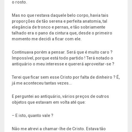
o rosto.
Mas no que restava daquele belo corpo, havia tais
proporções de tão serena e perfeita anatomia, tal
elegância de tronco e pernas, e tão sobriamente
talhado era o pano da cintura que, desde o primeiro
momento me decidi a ficar com ele.
Continuava porém a pensar. Será que é muito caro ?
Impossível, porque está todo partido ! Terá notado o
antiquário o meu interesse e quererá aproveitar-se ?
Terei que ficar sem esse Cristo por falta de dinheiro ? É,
já me aconteceu tantas vezes…
E perguntei ao antiquário, vários preços de outros
objetos que estavam em volta até que:
– E isto, quanto vale ?
Não me atrevi a chamar-lhe de Cristo. Estava tão