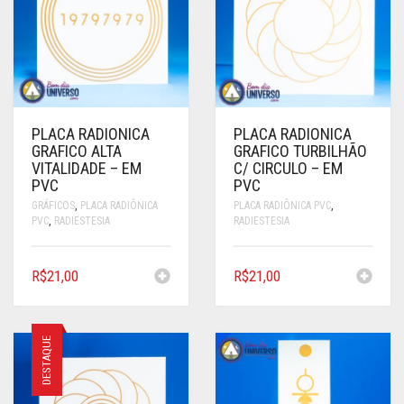
SONS
SÍMBOLO EGÍPCIO
VELAS E RECHAUD
PLACA RADIONICA
PLACA RADIONICA
GRAFICO ALTA
GRAFICO TURBILHÃO
VITALIDADE – EM
C/ CIRCULO – EM
PVC
PVC
GRÁFICOS
,
PLACA RADIÔNICA
PLACA RADIÔNICA PVC
,
PVC
,
RADIESTESIA
RADIESTESIA
R$
21,00
R$
21,00
DESTAQUE