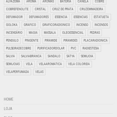
ALFAZEMA
AROMA
AROMAS
BATERIA
CANELA
COBRE
COBREFENOLITE
CRISTAL
CRUZ DE PRATA
CRUZEMMADEIRA
DEFUMADOR
DEFUMADORES
ESSENCIA
ESSENCIAS
ESTATUETA
GOLOKA
GRAFICO
GRAFICORADIONICO
INCENSO
INCENSOS
INCENSÁRIO
MAGIA
MASSALA
OLEOESSENCIAL
PEDRAS
PENDULO
PINGENTE
PIRAMIDE
PIRAMIDES
PLACARADIONICA
PULSEIRADECOBRE
PURIFICADORDOLAR
PVC
RADIESTESIA
SALVIA
SALVIABRANCA
SANDALO
SATYA
SEMIJOIA
SEMIJOIAS
VELA
VELAAROMATICA
VELA COLORIDA
VELAPERFUMADA
VELAS
HOME
LOJA