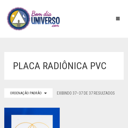
HOME
PLACA RADIÔNICA PVC
PIRÂMIDES
RADIESTESIA
ACRILICO
ORDENAÇÃO PADRÃO
EXIBINDO 37–37 DE 37 RESULTADOS
INCENSOS
BATERIA
ADESIVO
AROMAS E ESSENCIAS
COBRE
AURIMETRO
DEFUMADORES
OUTROS
CRISTAL
BUSSOLAS
INCENSARIOS
DUPLO