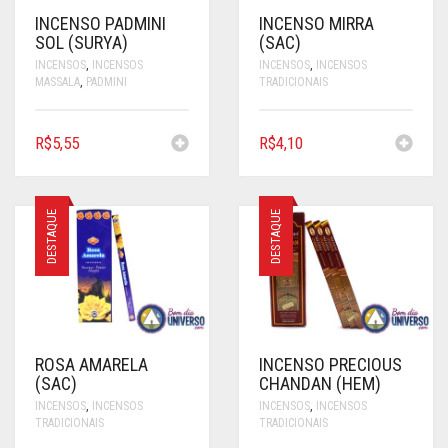
INCENSO PADMINI
INCENSO MIRRA
SOL (SURYA)
(SAC)
INCENSOS
,
INCENSOS
INCENSOS
,
INCENSOS
MASSALA
,
PADMINI
TRADICIONAIS
R$
5,55
R$
4,10
DESTAQUE
DESTAQUE
ROSA AMARELA
INCENSO PRECIOUS
(SAC)
CHANDAN (HEM)
INCENSOS
,
INCENSOS
INCENSOS
,
INCENSOS
TRADICIONAIS
TRADICIONAIS