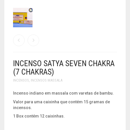
LISA COM COBRE
KIT RADIÔNICO
INCENSO CHINES
OLEO ESSENCIAL
CROMOTERAPIA
CARRINHO
0
MADEIRA
PENDULOS
INCENSO MASSALA
SPRAY
CRUZ
VELUDO
PLACA RADIONICA EM FENOLITE E COBRE
INCENSOS TRADICIONAIS
DECORAÇÃO E ESTATUETAS
TALHA
PLACA RADIONICA COBRE MACIÇO
PADMINI
JOIAS E SEMIJOIAS
ENCAIXE DE PIRÂMIDE
PLACA RADIÔNICA PVC
LAMPADAS E LUMINARIAS
INCENSO SATYA SEVEN CHAKRA
(7 CHAKRAS)
LIVROS
INCENSOS
,
INCENSOS MASSALA
MANDALAS
Incenso indiano em massala com varetas de bambu.
PEDRAS
Valor para uma caixinha que contém 15 gramas de
incensos.
QUADROS
1 Box contém 12 caixinhas.
SÃO FRANCISCO