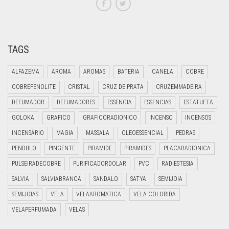
TAGS
ALFAZEMA
AROMA
AROMAS
BATERIA
CANELA
COBRE
COBREFENOLITE
CRISTAL
CRUZ DE PRATA
CRUZEMMADEIRA
DEFUMADOR
DEFUMADORES
ESSENCIA
ESSENCIAS
ESTATUETA
GOLOKA
GRAFICO
GRAFICORADIONICO
INCENSO
INCENSOS
INCENSÁRIO
MAGIA
MASSALA
OLEOESSENCIAL
PEDRAS
PENDULO
PINGENTE
PIRAMIDE
PIRAMIDES
PLACARADIONICA
PULSEIRADECOBRE
PURIFICADORDOLAR
PVC
RADIESTESIA
SALVIA
SALVIABRANCA
SANDALO
SATYA
SEMIJOIA
SEMIJOIAS
VELA
VELAAROMATICA
VELA COLORIDA
VELAPERFUMADA
VELAS