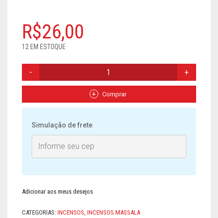
SONS
R$
26,00
SÍMBOLO EGÍPCIO
12 EM ESTOQUE
VELAS E RECHAUD
INCENSO
SATYA
SEVEN
CHAKRA
Comprar
(7
CHAKRAS)
QUANTIDADE
Simulação de frete
Adicionar aos meus desejos
CATEGORIAS:
INCENSOS
,
INCENSOS MASSALA