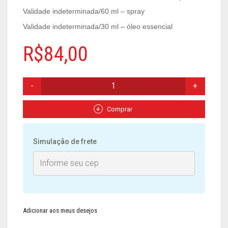
Validade indeterminada/60 ml – spray
Validade indeterminada/30 ml – óleo essencial
R$
84,00
OLEO
ESSENCIAL
+
SPRAY
Comprar
P/
AURA
E
Simulação de frete
AMBIENTE
EXTRATO
DE
EXTRATO
DE
ALFAZEMA
-
PRODUTO
Adicionar aos meus desejos
ARTESANAL
QUANTIDADE