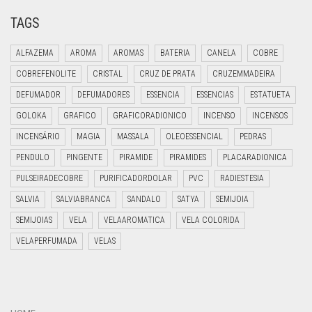
TAGS
ALFAZEMA
AROMA
AROMAS
BATERIA
CANELA
COBRE
COBREFENOLITE
CRISTAL
CRUZ DE PRATA
CRUZEMMADEIRA
DEFUMADOR
DEFUMADORES
ESSENCIA
ESSENCIAS
ESTATUETA
GOLOKA
GRAFICO
GRAFICORADIONICO
INCENSO
INCENSOS
INCENSÁRIO
MAGIA
MASSALA
OLEOESSENCIAL
PEDRAS
PENDULO
PINGENTE
PIRAMIDE
PIRAMIDES
PLACARADIONICA
PULSEIRADECOBRE
PURIFICADORDOLAR
PVC
RADIESTESIA
SALVIA
SALVIABRANCA
SANDALO
SATYA
SEMIJOIA
SEMIJOIAS
VELA
VELAAROMATICA
VELA COLORIDA
VELAPERFUMADA
VELAS