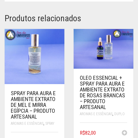
Produtos relacionados
OLEO ESSENCIAL +
SPRAY PARA AURA E
AMBIENTE EXTRATO
SPRAY PARA AURA E
DE ROSAS BRANCAS
AMBIENTE EXTRATO
– PRODUTO
DE MEL E MIRRA
ARTESANAL
EGÍPCIA – PRODUTO
AROMAS E ESSÊNCIAS
,
DUPLO
ARTESANAL
AROMAS E ESSÊNCIAS
,
SPRAY
R$
82,00