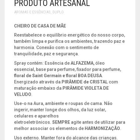
PRODUTO ARTESANAL
SONS
AROMAS E ESSÊNCIAS
,
DUPLO
SÍMBOLO EGÍPCIO
CHEIRO DE CASA DE MÃE
Reestabelece o equilíbrio energético do nosso corpo,
VELAS E RECHAUD
também limpa e purifica os ambientes, trazendo paz e
harmonia. Conexão com o sentimento de
tranquilidade, paz e segurança.
Spray contém: Essência de
ALFAZEMA
, óleo
essencial, base para perfume, fixador para perfume,
floral de Saint Germain e floral BOA DEUSA
.
Energizado através da
PIRÂMIDE de CRISTAL
com
maturação embaixo da
PIRÂMIDE VIOLETA DE
VELUDO
.
Use-o na Aura, ambiente e roupas de cama. Não
ingerir, manter longe dos olhos, da luz solar,
celulares e aparelhos
eletroeletrônicos.
SEMPRE
agite antes de utilizar para
melhor associar os elementos de
HARMONIZAÇÃO
.
Uso externo. Manter fora do alcance das crianças.