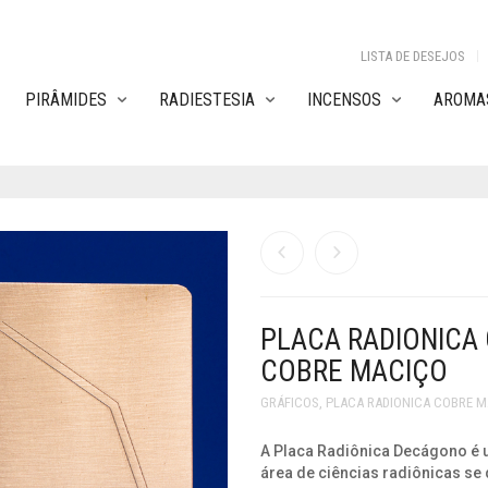
LISTA DE DESEJOS
PIRÂMIDES
RADIESTESIA
INCENSOS
AROMAS
PLACA RADIONICA
COBRE MACIÇO
GRÁFICOS
,
PLACA RADIONICA COBRE 
A Placa Radiônica Decágono é 
área de ciências radiônicas se