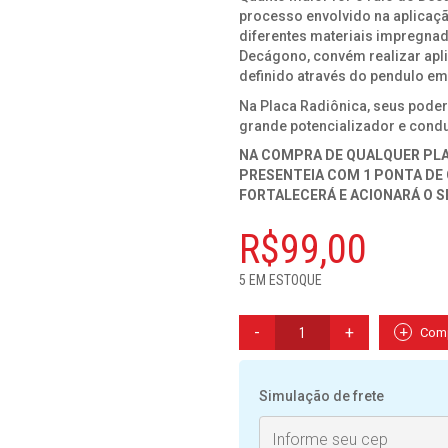
processo envolvido na aplicação
diferentes materiais impregna
Decágono, convém realizar apl
definido através do pendulo em
Na Placa Radiônica, seus poder
grande potencializador e condu
NA COMPRA DE QUALQUER PLAC
PRESENTEIA COM 1 PONTA DE 
FORTALECERÁ E ACIONARÁ O 
R$
99,00
5 EM ESTOQUE
PLACA
Com
RADIONICA
GRAFICO
DECÁGONO
-
Simulação de frete
EM
COBRE