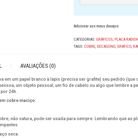
MACIÇO
QUANTIDADE
Adicionar aos meus desejos
CATEGORIAS:
GRÁFICOS
,
PLACA RADIO
TAGS:
COBRE
,
DECAGONO
,
GRAFICO
,
RA
L
AVALIAÇÕES (0)
 em um papel branco à lápis (precisa ser grafite) seu pedido (qu
essoa, um objeto pessoal, um fio de cabelo ou algo que lembre a pe
 por 24h.
em cobre maciço:
 cobre; não satura, pode ser usada para sempre. Lembrando que as 
impantes.
 aço seca.