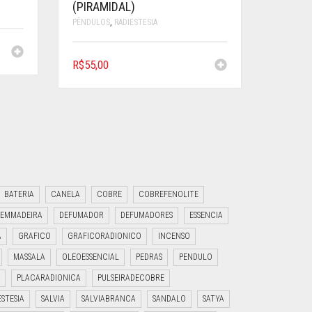
(PIRAMIDAL)
PÊNDULOS
,
RADIESTESIA
R$
55,00
BATERIA
CANELA
COBRE
COBREFENOLITE
EMMADEIRA
DEFUMADOR
DEFUMADORES
ESSENCIA
A
GRAFICO
GRAFICORADIONICO
INCENSO
MASSALA
OLEOESSENCIAL
PEDRAS
PENDULO
PLACARADIONICA
PULSEIRADECOBRE
ESTESIA
SALVIA
SALVIABRANCA
SANDALO
SATYA