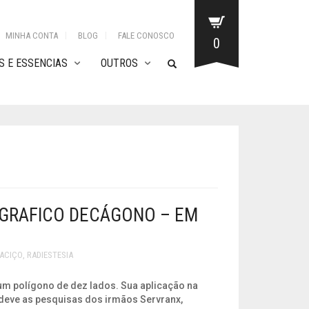
MINHA CONTA
BLOG
FALE CONOSCO
0
 E ESSENCIAS
OUTROS
 GRAFICO DECÁGONO – EM
MACIÇO
,
RADIESTESIA
um polígono de dez lados. Sua aplicação na
 deve as pesquisas dos irmãos Servranx,