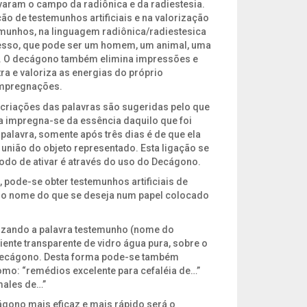
varam o campo da radiônica e da radiestesia.
ão de testemunhos artificiais e na valorização
emunhos, na linguagem radiônica/radiestesica
cesso, que pode ser um homem, um animal, uma
o. O decágono também elimina impressões e
ra e valoriza as energias do próprio
impregnações.
criações das palavras são sugeridas pelo que
a impregna-se da essência daquilo que foi
palavra, somente após três dias é de que ela
 união do objeto representado. Esta ligação se
odo de ativar é através do uso do Decágono.
 pode-se obter testemunhos artificiais de
 o nome do que se deseja num papel colocado
lizando a palavra testemunho (nome do
ente transparente de vidro água pura, sobre o
Decágono. Desta forma pode-se também
mo: “remédios excelente para cefaléia de…”
males de…”
ágono mais eficaz e mais rápido será o