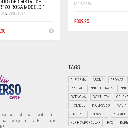
DULO DE CRISTAL DE
RADIESTESIA
RTZO ROSA MODELO 1
ULOS
,
RADIESTESIA
R$
89,25
,00
TAGS
ALFAZEMA
AROMA
AROMAS
CRISTAL
CRUZ DE PRATA
CRUZ
ESSENCIAS
ESTATUETA
GOLOK
INCENSOS
INCENSÁRIO
MAGIA
PINGENTE
PIRAMIDE
PIRAMIDES
produtos esotéricos. Tenha uma
ormas de pagamento! Entrega no
PURIFICADORDOLAR
PVC
RADI
te!