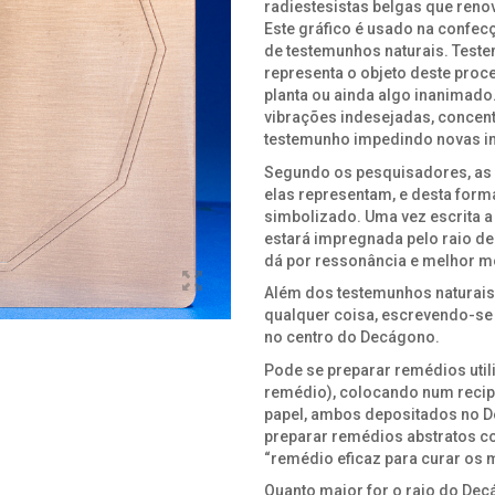
radiestesistas belgas que reno
Este gráfico é usado na confecç
de testemunhos naturais. Test
representa o objeto deste pro
planta ou ainda algo inanimad
vibrações indesejadas, concent
testemunho impedindo novas 
Segundo os pesquisadores, as 
elas representam, e desta form
simbolizado. Uma vez escrita a 
estará impregnada pelo raio de
dá por ressonância e melhor m
Além dos testemunhos naturais,
qualquer coisa, escrevendo-se
no centro do Decágono.
Pode se preparar remédios uti
remédio), colocando num recipi
papel, ambos depositados no 
preparar remédios abstratos co
“remédio eficaz para curar os 
Quanto maior for o raio do Dec