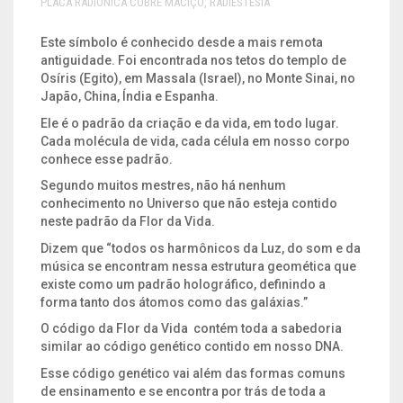
PLACA RADIONICA COBRE MACIÇO
,
RADIESTESIA
SONS
Este símbolo é conhecido desde a mais remota
antiguidade. Foi encontrada nos tetos do templo de
SÍMBOLO EGÍPCIO
Osíris (Egito), em Massala (Israel), no Monte Sinai, no
Japão, China, Índia e Espanha.
VELAS E RECHAUD
Ele é o padrão da criação e da vida, em todo lugar.
Cada molécula de vida, cada célula em nosso corpo
conhece esse padrão.
Segundo muitos mestres, não há nenhum
conhecimento no Universo que não esteja contido
neste padrão da Flor da Vida.
Dizem que “todos os harmônicos da Luz, do som e da
música se encontram nessa estrutura geomética que
existe como um padrão holográfico, definindo a
forma tanto dos átomos como das galáxias.”
O código da Flor da Vida contém toda a sabedoria
similar ao código genético contido em nosso DNA.
Esse código genético vai além das formas comuns
de ensinamento e se encontra por trás de toda a