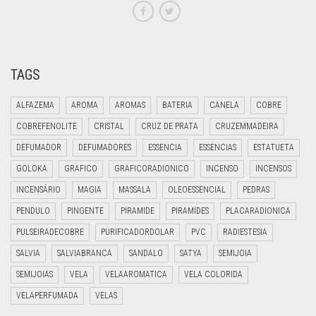
TAGS
ALFAZEMA
AROMA
AROMAS
BATERIA
CANELA
COBRE
COBREFENOLITE
CRISTAL
CRUZ DE PRATA
CRUZEMMADEIRA
DEFUMADOR
DEFUMADORES
ESSENCIA
ESSENCIAS
ESTATUETA
GOLOKA
GRAFICO
GRAFICORADIONICO
INCENSO
INCENSOS
INCENSÁRIO
MAGIA
MASSALA
OLEOESSENCIAL
PEDRAS
PENDULO
PINGENTE
PIRAMIDE
PIRAMIDES
PLACARADIONICA
PULSEIRADECOBRE
PURIFICADORDOLAR
PVC
RADIESTESIA
SALVIA
SALVIABRANCA
SANDALO
SATYA
SEMIJOIA
SEMIJOIAS
VELA
VELAAROMATICA
VELA COLORIDA
VELAPERFUMADA
VELAS