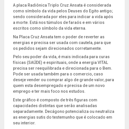
A placa Radiônica Triplo Cruz Ansata é considerada
SONS
como símbolo da vida pelos Deuses do Egito antigo;
sendo considerada por eles para indicar a vida após
SÍMBOLO EGÍPCIO
a morte. Está nos túmulos de faraós e em vários
escritos como símbolo da vida eterna.
VELAS E RECHAUD
Na Placa Cruz Ansata tem o poder de reverter as
energias e precisa ser usada com cautela, para que
os pedidos sejam direcionados corretamente.
Pelo seu poder da vida, é mais indicada para curas
físicas (SAÚDE) e espirituais, onde a energia VITAL
precisa ser reequilibrada e direcionada para o Bem.
Pode ser usada também para o comercio, caso
deseje vender ou comprar algo de grande valor, para
quem esta desempregado e precisa de um novo
emprego e ter mais foco nos estudos.
Este gráfico é composto de três figuras com
capacidades distintas que serão analisadas
separadamente. Decágono potencializa ou neutraliza
as energias sutis do testemunho que é colocado em
seu interior.