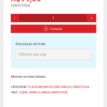
4 EM ESTOQUE
PLACA
RADIONICA
TRIPLO
CRUZ
Comprar
ANSATA
-
EM
Simulação de frete
COBRE
MACIÇO
QUANTIDADE
Adicionar aos meus desejos
CATEGORIAS:
PLACA RADIONICA COBRE MACIÇO
,
RADIESTESIA
TAGS:
COBRE
,
GRAFICO
,
MAGIA
,
RADIESTESIA